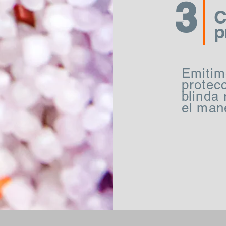
3
C
p
Emitim
protec
blinda
el man