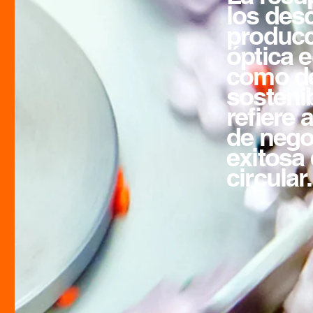
los des
producci
óptica 
como d
sostenib
refiere
de nego
exitosa
circular.