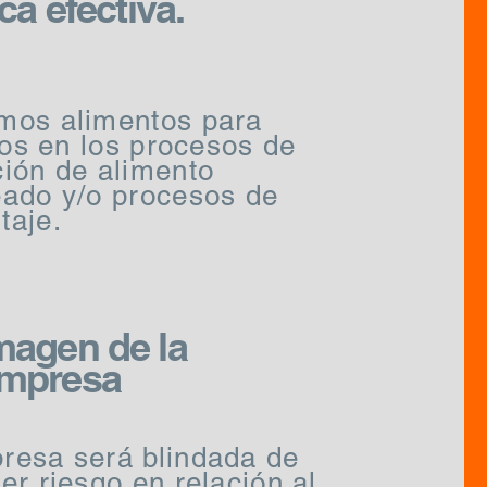
a efectiva.
mos alimentos para
rlos en los procesos de
ción de alimento
eado y/o procesos de
taje.
magen de la
mpresa
resa será blindada de
er riesgo en relación al