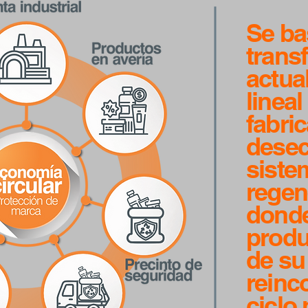
Se ba
trans
actua
lineal
fabric
desec
siste
regen
donde
produc
de su 
reinc
ciclo