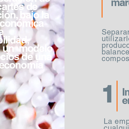
marc
cartes de
ón, bajo la
económica
e
Separa
ilidad,
utiliza
produc
 a un modelo
balanc
cios de una
compos
 economía
1
I
e
La emp
cualqui