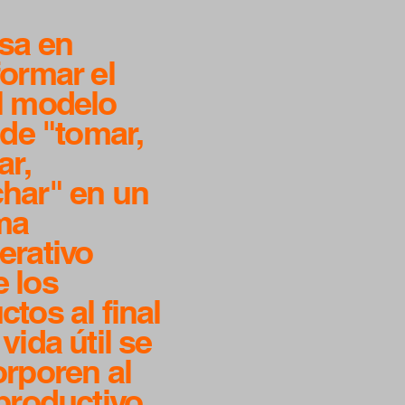
sa en
formar el
l modelo
 de "tomar,
ar,
har" en un
ma
erativo
 los
tos al final
vida útil se
orporen al
 productivo