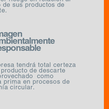
 de sus productos de
te.
magen
mbientalmente
esponsable
resa tendrá total certeza
 producto de descarte
provechado como
a prima en procesos de
ía circular.