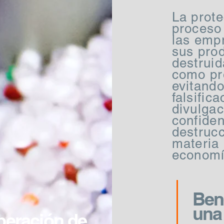
La prot
proceso
las emp
sus pro
destruid
como pro
evitando
falsific
divulgac
confiden
destrucc
materia
economía
Ben
una
peración de