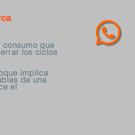
rca
 y consumo que
errar los ciclos
foque implica
ables de una
ce el