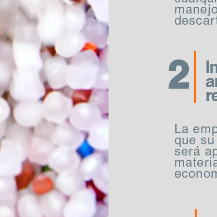
manejo
descar
2
I
a
r
La emp
que su
será a
materi
econom