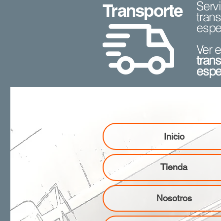
Serv
Transporte
tran
espe
Ver 
tran
espe
Inicio
Tienda
Nosotros