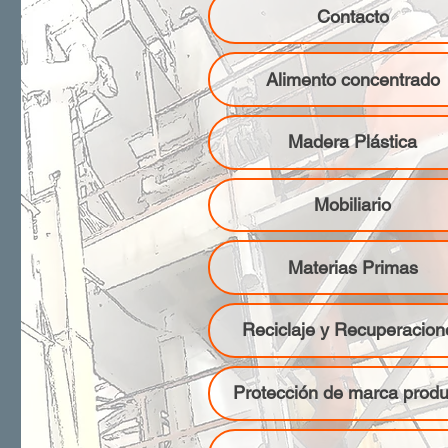
Contacto
Alimento concentrado
Madera Plástica
Mobiliario
Materias Primas
Reciclaje y Recuperacion
Protección de marca produ