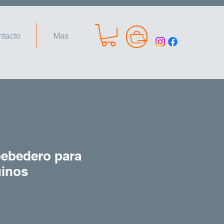
ntacto
Mas
ebedero para
uinos